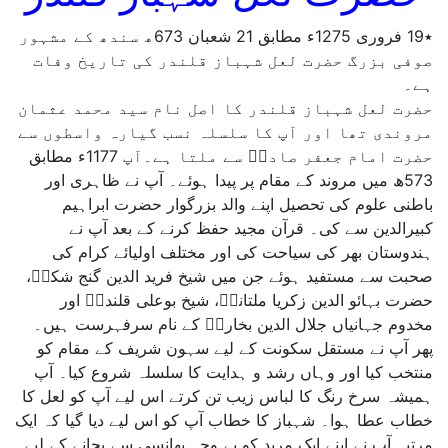
٭19 فروری 1275ء مطابق 21 شعبان 673ھ سندھ کے مشہور
صوفی بزرگ حضرت لعل شہباز قلندر کی تاریخ وفات
ہے۔
حضرت لعل شہباز قلندر کا اصل نام سید محمد عثمان
مروندی تھا اور آپ کا سلسلہ نسب گیارہ واسطوں سے
حضرت امام جعفر صادقؑ سے ملتا ہے۔آپ 1177ء مطابق
573ھ میں مروند کے مقام پر پیدا ہوئے۔ آپ نے ظاہری اور
باطنی علوم کی تحصیل اپنے والد بزرگوار حضرت ابراہیم
کبیرالدین سے کی۔ قرآن مجید حفظ کرنے کے بعد آپ نے
ہندوستان بھر کی سیاحت کی اور مختلف اولیائے کرام کی
صحبت سے مستفید ہوئے جن میں شیخ فرید الدین گنج شکرؒ،
حضرت بہائو الدین زکریا ملتانیؒ، شیخ بوعلی قلندرؒ اور
مخدوم جہانیاں جلال الدین بخاریؒ کے نام سرفہرست ہیں۔
پھر آپ نے مستقل سکونت کے لیے سہون شریف کے مقام کو
منتخب کیا اور وہاں رشد و ہدایت کا سلسلہ شروع کیا۔ آپ
ہمیشہ سرخ رنگ کا لباس زیب تن کرتے اس لیے آپ کو لعل کا
خطاب عطا ہوا۔ شہباز کا خطاب آپ کو اس لیے دیا گیا کہ ایک
مرتبہ آپ نے اپنے ایک مرید کو بے وجہ پھانسی سے بچانے کے لیے