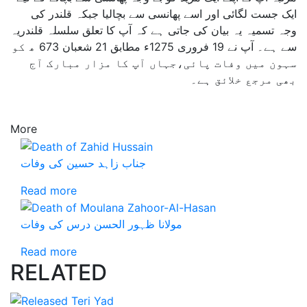
ایک جست لگائی اور اسے پھانسی سے بچالیا جبکہ قلندر کی
وجہ تسمیہ یہ بیان کی جاتی ہے کہ آپ کا تعلق سلسلہ قلندریہ
سے ہے۔ آپ نے 19 فروری 1275ء مطابق 21 شعبان 673 ھ کو
سہون میں وفات پائی،جہاں آپ کا مزار مبارک آج
بھی مرجع خلائق ہے۔
More
جناب زاہد حسین کی وفات
Read more
مولانا ظہور الحسن درس کی وفات
Read more
RELATED