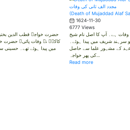
مجدد الف ثانی کی وفات
(Death of Mujaddad Alaf Sa
1624-11-30
6777 Views
ثانی کی تاریخ وفات ہے۔ آپ کا اصل نام شیخ
ت ابوالبرکات اور لقب بدر الدین تھا۔ آپ 26 جون 1564ء کو سرہند شریف میں پیدا ہوئے۔
پنے عہد کے مشہور علما سے حاصل
میں پیدا ہوئے تھے۔ حسینی سا
کی پھر خواجہ...
Read more