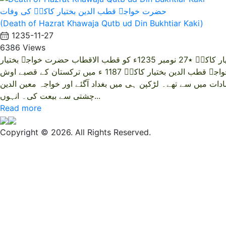
حضرت خواجہ قطب الدین بختیار کاکیؒ کی وفات
(Death of Hazrat Khawaja Qutb ud Din Bukhtiar Kaki)
1235-11-27
6386 Views
حضرت خواجہ قطب الدین بختیار کاکیؒ ٭27 نومبر 1235ء کو قطب الاقطاب حضرت خواجہ بختیار
کاکیؒ نے وفات پائی۔ حضرت خواجہ قطب الدین بختیار کاکیؒ 1187 ء میں ترکستان کے قصبے اوش
دات میں سے تھے۔ لڑکپن ہی میں بغداد آگئے اور خواجہ معین الدین
چشتی سے بیعت کی۔ انہوں...
Read more
Copyright © 2026. All Rights Reserved.