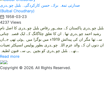
صدارتی تمغہ برائے حسن کارکردگی۔ بلبل چوہدری
(Bulbal Choudhary)
1958-03-23
4237 Views
بلبل چوہدری پاکستان کے مشہور رقاص بلبل چوہدری کا اصل نام
رشید احمد چوہدری تھا۔ ان کا تعلق چٹاگانگ کے ایک قصبہ چناتی
سے تھا مگر ان کی پیدائش 1919ء میں بوگرا میں ہوئی تھی جہاں
ان دنوں ان کے والد عزم اللہ چوہدری بطور پولیس انسپکٹر تعینات
تھے۔ بلبل چوہدری کو بچپن ہی سے فنون لطیفہ...
Read more
Copyright © 2026. All Rights Reserved.