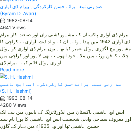
صدارتی تمغہ برائے حسن کارکردگی۔ بیرام ڈی آواری
(Byram D. Avari)
1982-08-14
4641 Views
بیرام ڈی آواری پاکستان کے مشہورکشتی راں اور صنعت کار بیرام
ڈی آواری 1942 میں پیدا ہوئے۔ ان کے والد ڈنشا آواری نے کراچی کا
مشہور بیچ لگژری ہوٹل تعمیر کیا تھا۔ یوں بیرام ڈی آواری کو ہوٹل
چلانے کا فن ورثے میں ملا۔ خود انھوں نے بھی لاہور اور کراچی میں
آواری ہوٹل قائم کیے۔ بیرام ڈی...
Read more
صدارتی تمغہ برائے حسن کارکردگی۔ ایس ایچ ہاشمی
(S. H. Hashmi)
1993-08-14
4280 Views
ایس ایچ ہاشمی پاکستان میں ایڈورٹائزنگ کے بانیوں میں سے ایک
اور معروف سماجی وادبی شخصیت ایس ایچ ہاشمی کا پورا نام سید
حسین ہاشمی تھا اور وہ 1935ء میں بہار کے گاؤں