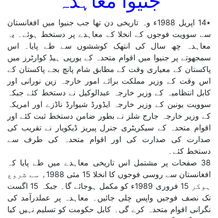
جنیوا معاہدہ
٭14 اپریل 1988ء وہ تاریخی دن تھا جب جنیوا میں افغانستان
سے سوویت فوجوں کے انخلا کے معاہدے پر دستخط ہوئے۔ یہ
معاہدہ چھ سال کی انتھک کوششوں سے طے پایا۔ اس
سمجھوتے پر جنیوا میں اقوام متحدہ کے یورپی ہیڈ کوارٹرز میں
پاکستان کے معیاری وقت کے مطابق شام پانچ بجے پاکستان کے
اس وقت کے وزیر مملکت برائے امور خارجہ زین نورانی اور
کابل انتظامیہ کے وزیر خارجہ عبدالوکیل نے دستخط کئے جبکہ
سوویت یونین کے وزیر خارجہ ایڈورڈ شیوارڈ ناڈزے اور امریکہ
کے وزیر خارجہ جارج شلز نے بطور ضامن دستخط ثبت کئے اور
اقوام متحدہ کے سیکریٹری جنرل پیریز ڈیکویار نے تقریب کی
صدارت کی صدارت کی اور اقوام متحدہ کی طرف سے
دستخط کئے۔
38 صفحات پر مشتمل اس تاریخی معاہدے میں طے پایا کہ
افغانستان سے روسی فوجوں کا انخلا 15 مئی 1988ء سے شروع
ہوکر 15 فروری 1989ء کو مکمل ہوجائے گا۔ جبکہ 15 اگست
تک نصف فوجیں واپس چلی جائیں۔ معاہدہ پر عملدرآمد کی
نگرانی اقوام متحدہ کرے گی۔ کابل حکومت کو تسلیم نہیں کیا