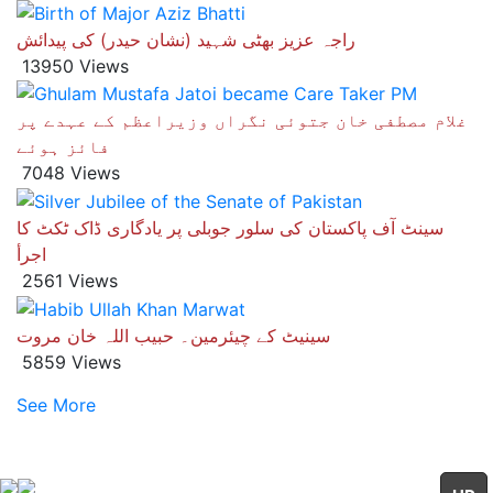
راجہ عزیز بھٹی شہید (نشان حیدر) کی پیدائش
13950 Views
غلام مصطفی خان جتوئی نگراں وزیراعظم کے عہدے پر
فائز ہوئے
7048 Views
سینٹ آف پاکستان کی سلور جوبلی پر یادگاری ڈاک ٹکٹ کا
اجرأ
2561 Views
سینیٹ کے چیئرمین۔ حبیب اللہ خان مروت
5859 Views
See More