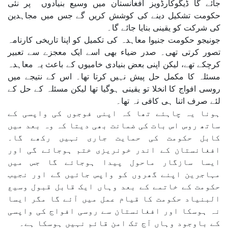
جائے گا ڈیگوکارڈویز افغانستان میں وسیع بنیادوں پر نئی
حکومت تشکیل دینے کی کوشش کریں گے جس میں مجاہدین
کی شرکت کو یقینی بنایا جائے گا۔
جونیجو حکومت جنیوا معاہدہ کی تکمیل کو اپنا تاریخی کارنامہ
تصور کرتی تھی۔ صدر ضیاء بھی اسے ایک معجزے سے تعبیر
کرچکے تھے، لیکن اپنی بعض بنیادی خامیوں کے باعث یہ معاہدہ
مسئلہ کا مکمل حل پیش نہیں کرتا تھا۔ اس کے نتیجے میں
روسی افواج کا انخلا تو یقینی ہوگیا تھا لیکن مسئلہ کے حل کے
لئے صرف اتنا ہی کافی نہ تھا۔
ہونا یہ چاہئے تھا کہ اپنی فوجوں کی واپسی کے
ساتھ روس اس بات کی ضمانت بھی دیتا کہ وہ بعد میں
کابل حکومت کی حمایت جاری نہیں رکھے گا۔
افغانستان کے اندر خونریزی ختم ہوجائے گی اور
ایسا سازگار ماحول پیدا ہوجائے گا جس میں
مہاجرین اپنے گھروں کو واپس جائیں گے اور نجیب
حکومت کے خاتمے کے بعد وہاں ایک قابل قبول وسیع
البنیاد حکومت کا قیام عمل میں آئے گا مگر ایسا
نہ ہوسکا اور افغانستان سے روسی افواج کی واپسی
کے باوجود وہاں آج تک امن قائم نہیں ہوسکا ہے۔