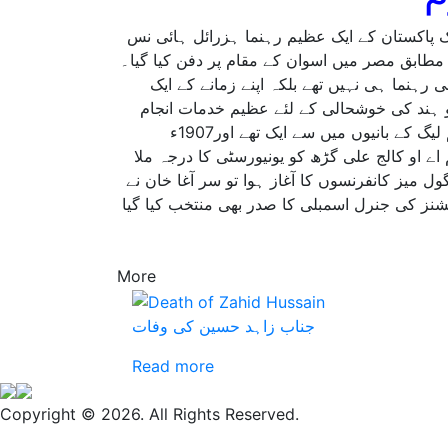
ر تحریک پاکستان کے ایک عظیم رہنما ہزرائل ہائی نس
طابق مصر میں اسوان کے مقام پر دفن کیا گیا۔
ایک مذہبی رہنما ہی نہیں تھے بلکہ اپنے زمانے کے ایک
و ہند کی خوشحالی کے لئے عظیم خدمات انجام
دیں بلکہ بین الاقوامی سیاست میں بھی اہم کردار ادا کیا۔وہ آل انڈیا مسلم لیگ کے بانیوں میں سے ایک تھے اور1907ء
اے او کالج علی گڑھ کو یونیورسٹی کا درجہ ملا
ی رہے۔1930ء میں جب لندن میں گول میز کانفرنسوں کا آغاز ہوا تو سر آغا خان نے
ی کی۔1937ء میں انہیں لیگ آف نیشنز کی جنرل اسمبلی کا صدر بھی منتخب کیا گیا
More
جناب زاہد حسین کی وفات
Read more
Copyright © 2026. All Rights Reserved.