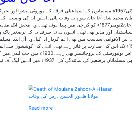
٭11جولائی1957ء مسلمانوں کے اسماعیلی فرقے کے موروثی پیشوا او
ن محمد شاہ آغا خان سوم نے وفات پائی۔انہیں ان کی وصیت کے م
سر آغا خان2نومبر1877ء کو کراچی میں پیدا ہوئے تھے۔ وہ محض 
استدان اور مدبر بھی تھے۔ انہوں نے نہ صرف یہ کہ برصغیر پاک 
سے1913ء تک اس کی صدارت پر فائز رہے تھے۔ انہی کی کوششوں سے ایم 
اور وہ اس یونیورسٹی کے پروچانسلر بھ
وہاں بھی مسلمانان برصغیر کی نمائندگ
مولانا ظہور الحسن درس کی وفات
Read more